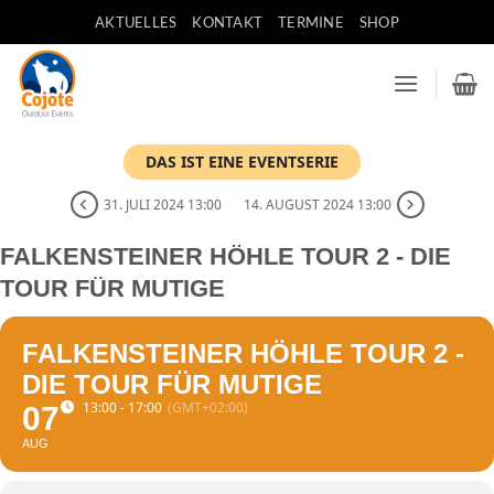
Zum
AKTUELLES
KONTAKT
TERMINE
SHOP
Inhalt
springen
DAS IST EINE EVENTSERIE
31. JULI 2024 13:00
14. AUGUST 2024 13:00
FALKENSTEINER HÖHLE TOUR 2 - DIE
TOUR FÜR MUTIGE
FALKENSTEINER HÖHLE TOUR 2 -
DIE TOUR FÜR MUTIGE
13:00 - 17:00
(GMT+02:00)
07
AUG