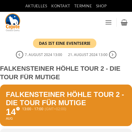
Zum
AKTUELLES
KONTAKT
TERMINE
SHOP
Inhalt
springen
DAS IST EINE EVENTSERIE
7. AUGUST 2024 13:00
21. AUGUST 2024 13:00
FALKENSTEINER HÖHLE TOUR 2 - DIE
TOUR FÜR MUTIGE
FALKENSTEINER HÖHLE TOUR 2 -
DIE TOUR FÜR MUTIGE
13:00 - 17:00
(GMT+02:00)
14
AUG