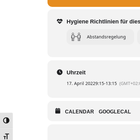
Hygiene Richtlinien für die
Abstandsregelung
Uhrzeit
17. April 2022
9:15
-
13:15
(GMT+02:
CALENDAR
GOOGLECAL
UMSCHALTEN AUF HOHE KONTRASTE
SCHRIFT VERGRÖSSERN