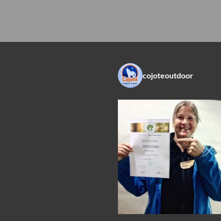
cojoteoutdoor