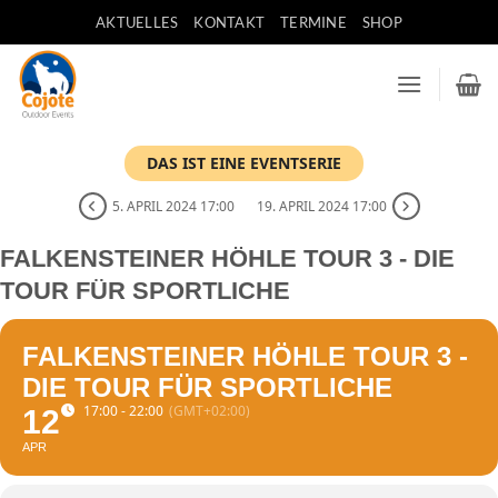
Zum
AKTUELLES
KONTAKT
TERMINE
SHOP
Inhalt
springen
DAS IST EINE EVENTSERIE
5. APRIL 2024 17:00
19. APRIL 2024 17:00
FALKENSTEINER HÖHLE TOUR 3 - DIE
TOUR FÜR SPORTLICHE
FALKENSTEINER HÖHLE TOUR 3 -
DIE TOUR FÜR SPORTLICHE
17:00 - 22:00
(GMT+02:00)
12
APR