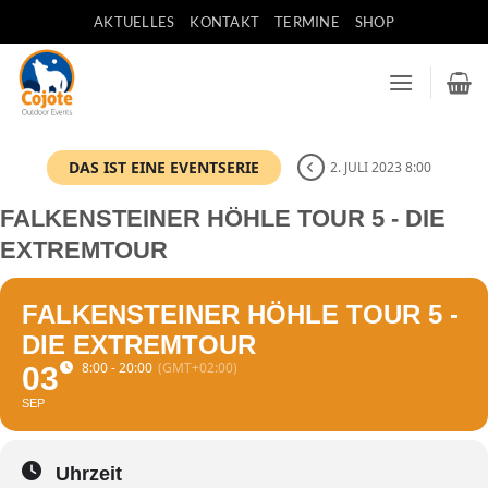
Zum
AKTUELLES
KONTAKT
TERMINE
SHOP
Inhalt
springen
DAS IST EINE EVENTSERIE
2. JULI 2023 8:00
FALKENSTEINER HÖHLE TOUR 5 - DIE
EXTREMTOUR
FALKENSTEINER HÖHLE TOUR 5 -
DIE EXTREMTOUR
8:00 - 20:00
(GMT+02:00)
03
SEP
Uhrzeit