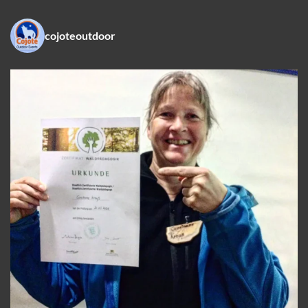
cojoteoutdoor