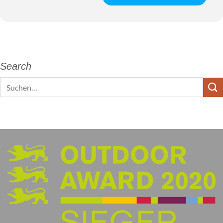
Search
Search