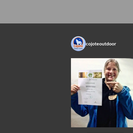
cojoteoutdoor