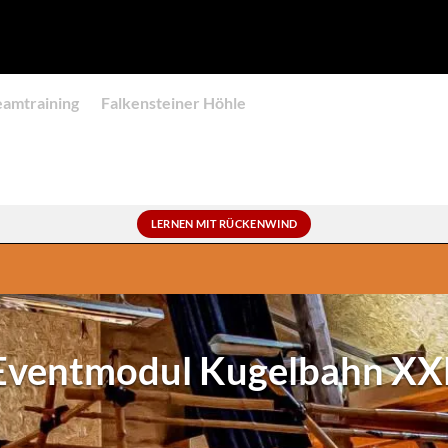
eamtraining
Falkensteiner Höhle
LERNEN MIT RÜCKENWIND
Eventmodul Kugelbahn XX