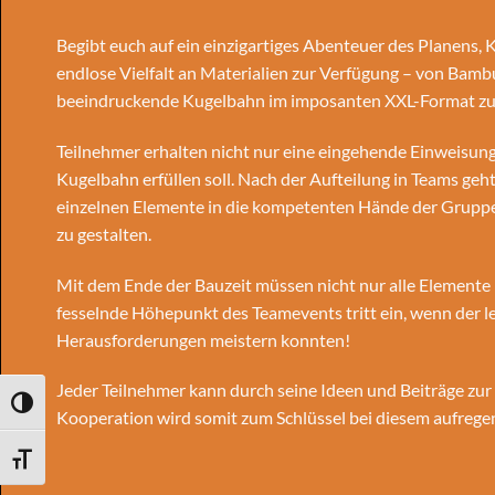
Begibt euch auf ein einzigartiges Abenteuer des Planens
endlose Vielfalt an Materialien zur Verfügung – von Bamb
beeindruckende Kugelbahn im imposanten XXL-Format zu ers
Teilnehmer erhalten nicht nur eine eingehende Einweisun
Kugelbahn erfüllen soll. Nach der Aufteilung in Teams ge
einzelnen Elemente in die kompetenten Hände der Gruppe
zu gestalten.
Mit dem Ende der Bauzeit müssen nicht nur alle Elemente
fesselnde Höhepunkt des Teamevents tritt ein, wenn der let
Herausforderungen meistern konnten!
Jeder Teilnehmer kann durch seine Ideen und Beiträge zu
UMSCHALTEN AUF HOHE KONTRASTE
Kooperation wird somit zum Schlüssel bei diesem aufrege
SCHRIFT VERGRÖSSERN