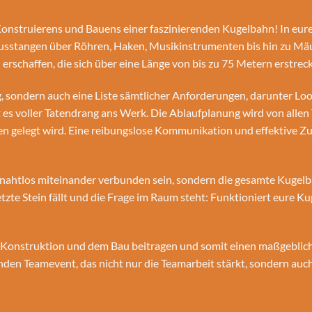
, Konstruierens und Bauens einer faszinierenden Kugelbahn! In eu
usstangen über Röhren, Haken, Musikinstrumenten bis hin zu Mäus
chaffen, die sich über eine Länge von bis zu 75 Metern erstreck
g, sondern auch eine Liste sämtlicher Anforderungen, darunter L
ht es voller Tatendrang ans Werk. Die Ablaufplanung wird von all
n gelegt wird. Eine reibungslose Kommunikation und effektive Z
 nahtlos miteinander verbunden sein, sondern die gesamte Kugelb
zte Stein fällt und die Frage im Raum steht: Funktioniert eure Kug
r Konstruktion und dem Bau beitragen und somit einen maßgeblic
nden Teamevent, das nicht nur die Teamarbeit stärkt, sondern au