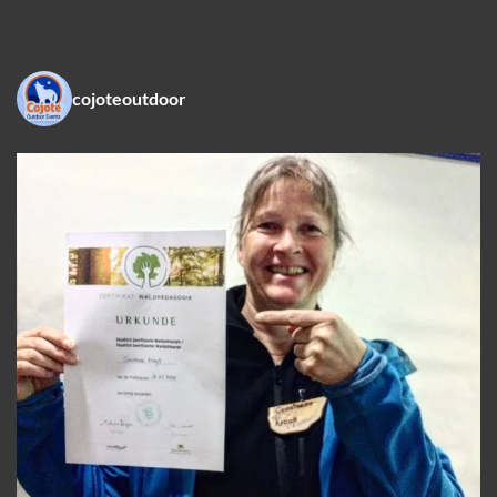
cojoteoutdoor