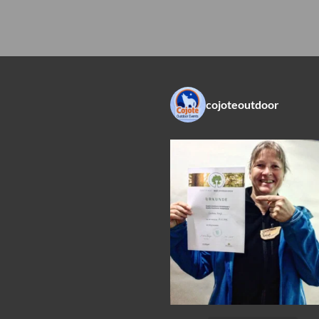
cojoteoutdoor