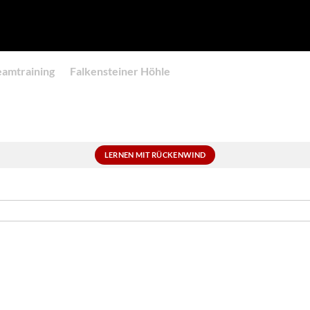
eamtraining
Falkensteiner Höhle
LERNEN MIT RÜCKENWIND