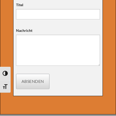
Titel
Nachricht
UMSCHALTEN AUF HOHE KONTRASTE
ABSENDEN
SCHRIFT VERGRÖSSERN