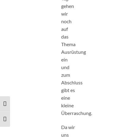
gehen
wir
noch
auf
das
Thema
Ausrüstung
ein
und
zum
Abschluss
gibt es
eine
UMSCHALTEN AUF HOHE KONTRASTE
kleine
Überraschung.
SCHRIFT VERGRÖSSERN
Da wir
uns