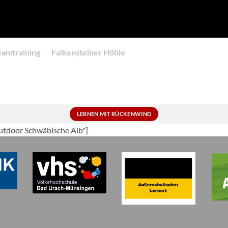
eamtraining
Falkensteiner Höhle
LERNEN MIT RÜCKENWIND
Outdoor Schwäbische Alb"]