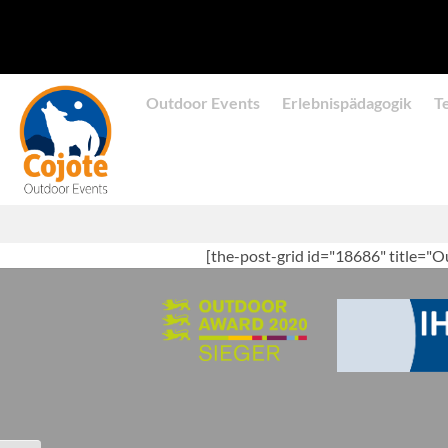
Zum
Inhalt
springen
Outdoor Events
Erlebnispädagogik
T
[the-post-grid id="18686" title="