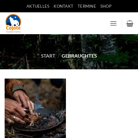
Zum
AKTUELLES
KONTAKT
TERMINE
SHOP
Inhalt
springen
START
/
GEBRAUCHTES