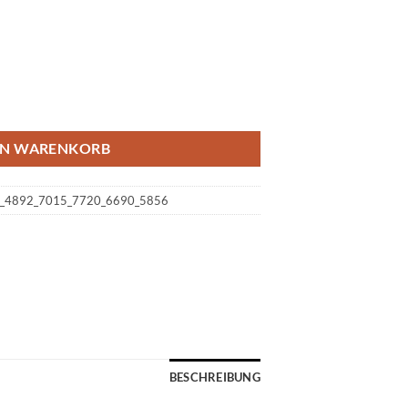
/02/10 - 2023/02/12 (Copy) (Copy) (Copy) (copy) (copy) Menge
EN WARENKORB
oor_4892_7015_7720_6690_5856
BESCHREIBUNG