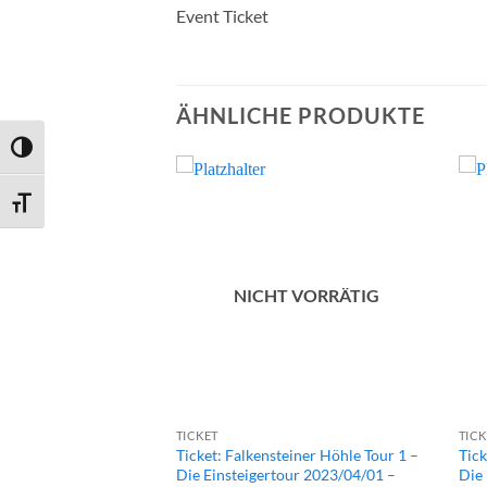
Event Ticket
ÄHNLICHE PRODUKTE
UMSCHALTEN AUF HOHE KONTRASTE
SCHRIFT VERGRÖSSERN
T VORRÄTIG
NICHT VORRÄTIG
TICKET
TICK
teiner Höhle Tour 1 –
Ticket: Falkensteiner Höhle Tour 1 –
Tick
our 2023/04/01 –
Die Einsteigertour 2023/04/01 –
Die 