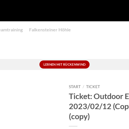
eamtraining
Falkensteiner Höhle
LERNEN MIT RÜCKENWIND
START
/
TICKET
Ticket: Outdoor E
2023/02/12 (Copy
(copy)