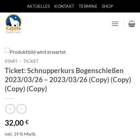
Zum
AKTUELLES
KONTAKT
TERMINE
SHOP
Inhalt
springen
START
/
TICKET
Ticket: Schnupperkurs Bogenschießen
2023/03/26 – 2023/03/26 (Copy) (Copy)
(Copy) (Copy)
32,00
€
inkl. 19 % MwSt.