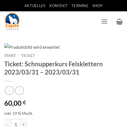
Zum
AKTUELLES
KONTAKT
TERMINE
SHOP
Inhalt
springen
START
/
TICKET
Ticket: Schnupperkurs Felsklettern
2023/03/31 – 2023/03/31
60,00
€
inkl. 19 % MwSt.
Ticket: Schnupperkurs Felsklettern 2023/03/31 - 2023/03/31 Menge