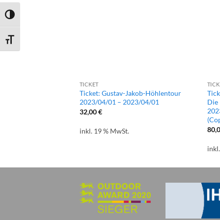
UMSCHALTEN AUF HOHE KONTRASTE
SCHRIFT VERGRÖSSERN
TICKET
TICK
-Jakob-Höhlentour
Ticket: Gustav-Jakob-Höhlentour
Tick
023/04/01 (Copy)
2023/04/01 – 2023/04/01
Die 
202
32,00
€
(Cop
80,
.
inkl. 19 % MwSt.
inkl