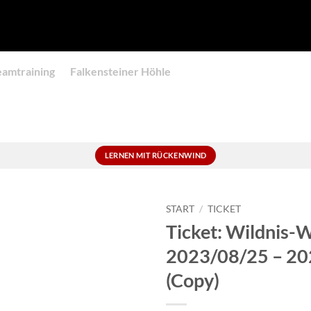
eamtraining
Falkensteiner Höhle
LERNEN MIT RÜCKENWIND
START
/
TICKET
Ticket: Wildnis-
2023/08/25 – 20
(Copy)