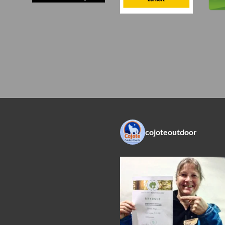
cojoteoutdoor