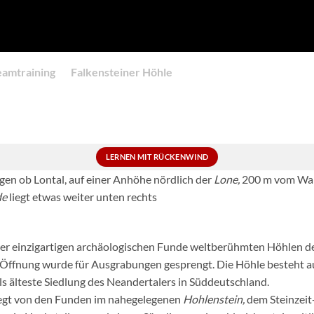
eamtraining
Falkensteiner Höhle
LERNEN MIT RÜCKENWIND
gen ob Lontal, auf einer Anhöhe nördlich der
Lone,
200 m vom Wand
de
liegt etwas weiter unten rechts
hrer einzigartigen archäologischen Funde weltberühmten Höhlen de
ße Öffnung wurde für Ausgrabungen gesprengt. Die Höhle besteht 
als älteste Siedlung des Neandertalers in Süddeutschland.
egt von den Funden im nahegelegenen
Hohlenstein,
dem Steinzeit