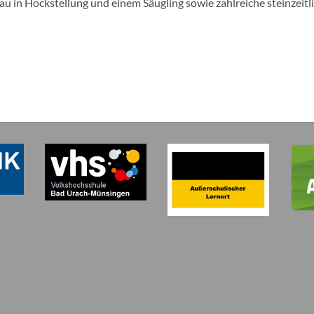
Frau in Hockstellung und einem Säugling sowie zahlreiche steinzei