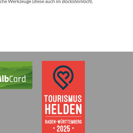
tliche Werkzeuge (diese auch im
Bocksteinloch
).