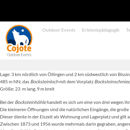
Zum
Inhalt
springen
Outdoor Events
Erlebnispädagogik
T
Lage: 3 km nördlich von Öllingen und 2 km südwestlich von Bissin
485 m NN; das
Bocksteinloch
mit dem Vorplatz
Bocksteinschmie
Größe: 23 m lang, 9 m breit
Bei der
Bocksteinhöhle
handelt es sich um eine von drei wegen i
Die kleineren Öffnungen sind die natürlichen Eingänge, die gro
Dieser diente in der Eiszeit als Wohnung und Lagerplatz und gilt 
Zwischen 1873 und 1956 wurde mehrmals darin gegraben, anger