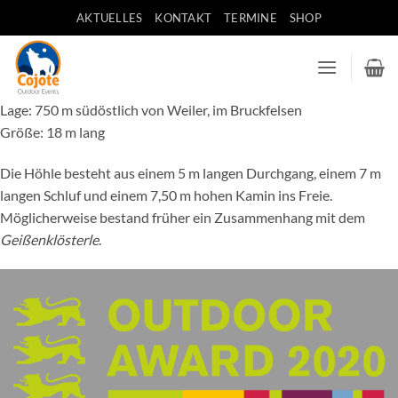
Zum
AKTUELLES
KONTAKT
TERMINE
SHOP
Inhalt
springen
Lage: 750 m südöstlich von Weiler, im Bruckfelsen
Größe: 18 m lang
Die Höhle besteht aus einem 5 m langen Durchgang, einem 7 m
langen Schluf und einem 7,50 m hohen Kamin ins Freie.
Möglicherweise bestand früher ein Zusammenhang mit dem
Geißenklösterle
.