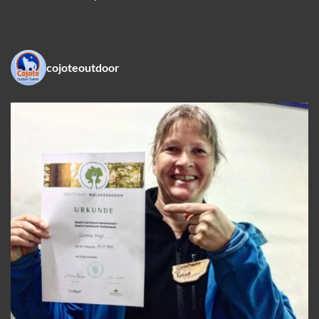
cojoteoutdoor