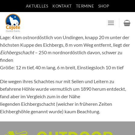
Zum
AKTUELLES
KONTAKT
TERMINE
SHOP
Inhalt
springen
Lage: 4 km ostnordöstlich von Undingen, knapp 20 m unter der
höchsten Kuppe des Eichbergs, 8 m vom Weg entfernt, liegt der
Eichbergschacht
– 250 m nordnordöstlich davon, schwer zu
finden
Größe: 12 m tief, 40 m lang, 6 m breit, Einstiegsloch 10 m tief
Die wegen ihres Schachtes nur mit Seilen und Leitern zu
befahrene Höhle wurde vermutlich um 1890 herum entdeckt,
fand aber im Vergleich zum in der Nähe
liegenden Eichbergschacht (welcher in früheren Zeiten
Eichberghöhle genannt wurde) kaum Beachtung.