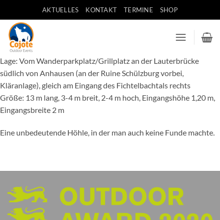
Zum
AKTUELLES
KONTAKT
TERMINE
SHOP
Inhalt
springen
Lage: Vom Wanderparkplatz/Grillplatz an der Lauterbrücke
südlich von Anhausen (an der Ruine Schülzburg vorbei,
Kläranlage), gleich am Eingang des Fichtelbachtals rechts
Größe: 13 m lang, 3-4 m breit, 2-4 m hoch, Eingangshöhe 1,20 m,
Eingangsbreite 2 m
Eine unbedeutende Höhle, in der man auch keine Funde machte.