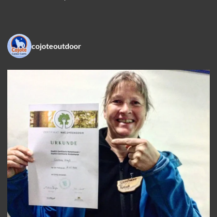
cojoteoutdoor