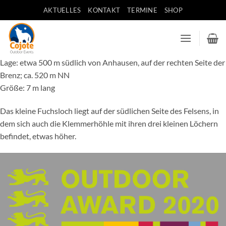
Zum
AKTUELLES
KONTAKT
TERMINE
SHOP
Inhalt
springen
Lage: etwa 500 m südlich von Anhausen, auf der rechten Seite der
Brenz; ca. 520 m NN
Größe: 7 m lang
Das kleine Fuchsloch liegt auf der südlichen Seite des Felsens, in
dem sich auch die Klemmerhöhle mit ihren drei kleinen Löchern
befindet, etwas höher.