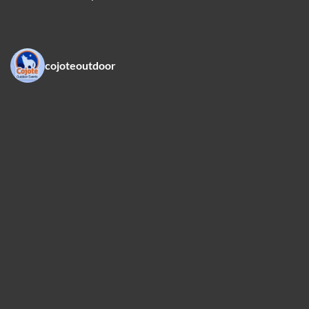
cojoteoutdoor