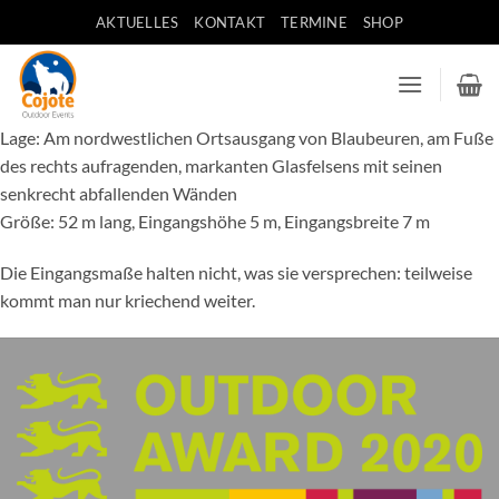
Zum
AKTUELLES
KONTAKT
TERMINE
SHOP
Inhalt
springen
Lage: Am nordwestlichen Ortsausgang von Blaubeuren, am Fuße
des rechts aufragenden, markanten Glasfelsens mit seinen
senkrecht abfallenden Wänden
Größe: 52 m lang, Eingangshöhe 5 m, Eingangsbreite 7 m
Die Eingangsmaße halten nicht, was sie versprechen: teilweise
kommt man nur kriechend weiter.