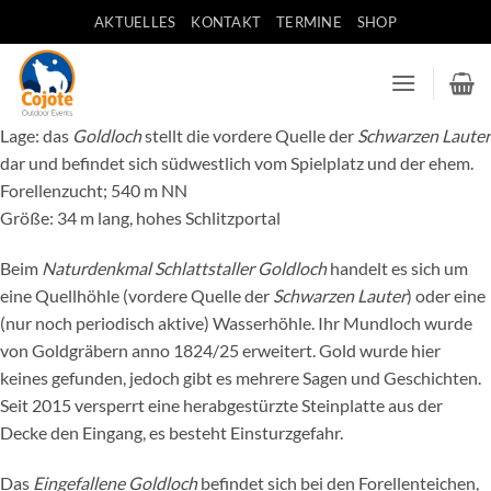
Zum
AKTUELLES
KONTAKT
TERMINE
SHOP
Inhalt
springen
Lage: das
Goldloch
stellt die vordere Quelle der
Schwarzen Lauter
dar und befindet sich südwestlich vom Spielplatz und der ehem.
Forellenzucht; 540 m NN
Größe: 34 m lang, hohes Schlitzportal
Beim
Naturdenkmal Schlattstaller Goldloch
handelt es sich um
eine Quellhöhle (vordere Quelle der
Schwarzen Lauter
) oder eine
(nur noch periodisch aktive) Wasserhöhle. Ihr Mundloch wurde
von Goldgräbern anno 1824/25 erweitert. Gold wurde hier
keines gefunden, jedoch gibt es mehrere Sagen und Geschichten.
Seit 2015 versperrt eine herabgestürzte Steinplatte aus der
Decke den Eingang, es besteht Einsturzgefahr.
Das
Eingefallene Goldloch
befindet sich bei den Forellenteichen,