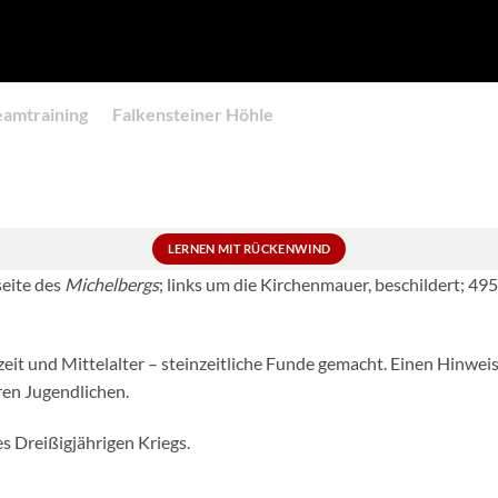
eamtraining
Falkensteiner Höhle
LERNEN MIT RÜCKENWIND
seite des
Michelbergs
; links um die Kirchenmauer, beschildert; 4
it und Mittelalter – steinzeitliche Funde gemacht. Einen Hinwei
en Jugendlichen.
 Dreißigjährigen Kriegs.