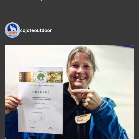
cojoteoutdoor