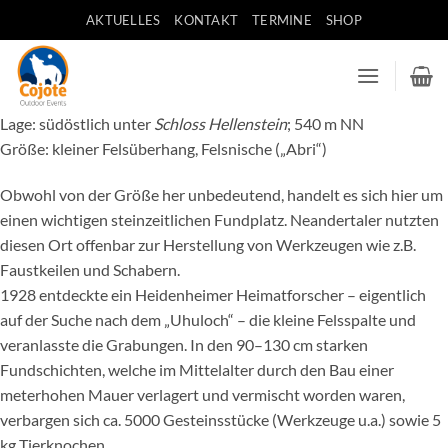
Zum
AKTUELLES
KONTAKT
TERMINE
SHOP
Inhalt
springen
Lage: südöstlich unter
Schloss Hellenstein
; 540 m NN
Größe: kleiner Felsüberhang, Felsnische („Abri“)
Obwohl von der Größe her unbedeutend, handelt es sich hier um
einen wichtigen steinzeitlichen Fundplatz. Neandertaler nutzten
diesen Ort offenbar zur Herstellung von Werkzeugen wie z.B.
Faustkeilen und Schabern.
1928 entdeckte ein Heidenheimer Heimatforscher – eigentlich
auf der Suche nach dem „Uhuloch“ – die kleine Felsspalte und
veranlasste die Grabungen. In den 90–130 cm starken
Fundschichten, welche im Mittelalter durch den Bau einer
meterhohen Mauer verlagert und vermischt worden waren,
verbargen sich ca. 5000 Gesteinsstücke (Werkzeuge u.a.) sowie 5
kg Tierknochen.