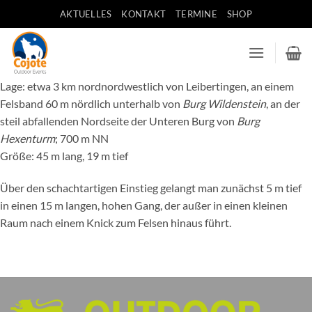
Zum
AKTUELLES
KONTAKT
TERMINE
SHOP
Inhalt
springen
Lage: etwa 3 km nordnordwestlich von Leibertingen, an einem
Felsband 60 m nördlich unterhalb von
Burg Wildenstein
, an der
steil abfallenden Nordseite der Unteren Burg von
Burg
Hexenturm
; 700 m NN
Größe: 45 m lang, 19 m tief
Über den schachtartigen Einstieg gelangt man zunächst 5 m tief
in einen 15 m langen, hohen Gang, der außer in einen kleinen
Raum nach einem Knick zum Felsen hinaus führt.