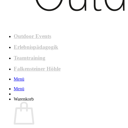
Outdoor Events
Erlebnispädagogik
Teamtraining
Falkensteiner Höhle
Menü
Menü
Warenkorb