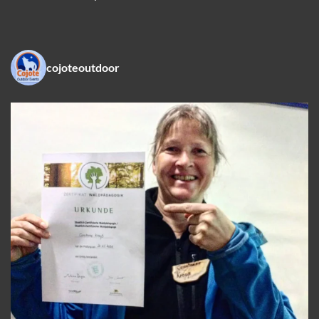
cojoteoutdoor