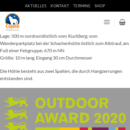
Zum
AKTUELLES
KONTAKT
TERMINE
SHOP
Inhalt
springen
Lage: 500 m nordnordöstlich vom
Kuchberg,
vom
Wanderparkplatz bei der Schachenhütte östlich zum Albtrauf, am
Fuß einer Felsgruppe; 670 m NN
Größe: 10 m lang, Eingang 30 cm Durchmesser
Die Höhle besteht aus zwei Spalten, die durch Hangzerrungen
entstanden sind.