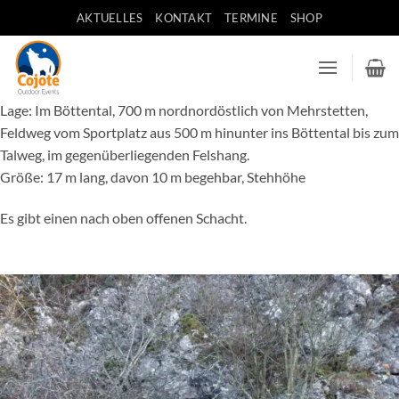
Zum
AKTUELLES
KONTAKT
TERMINE
SHOP
Inhalt
springen
Lage: Im Böttental, 700 m nordnordöstlich von Mehrstetten,
Feldweg vom Sportplatz aus 500 m hinunter ins Böttental bis zum
Talweg, im gegenüberliegenden Felshang.
Größe: 17 m lang, davon 10 m begehbar, Stehhöhe
Es gibt einen nach oben offenen Schacht.