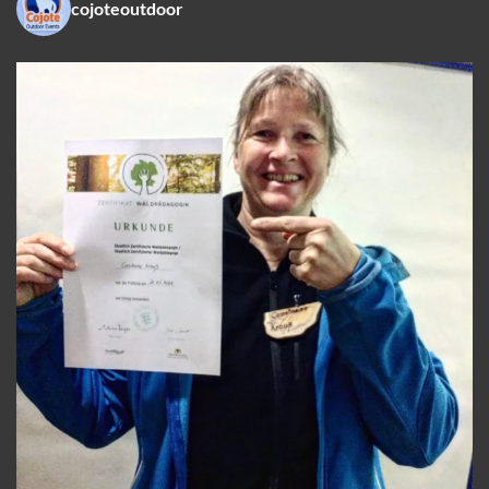
cojoteoutdoor