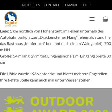
Zum
AKTUELLES
KONTAKT
TERMINE
SHOP
Inhalt
springen
Lage: 1 km nördlich von Hohenstadt, im Felsen unterhalb des
Autobahnparkplatzes „Drackensteiner Hang“ (ehemals stand hier
das Rasthaus „Impferloch“, benannt nach einem Waldgebiet); 700
m NN
Größe: 54 m lang, 29 m tief, Eingangshöhe 1 m, Eingangsbreite 80
cm
Die Höhle wurde 1966 entdeckt und bietet mehrere Engstellen.
Ihre tiefste Stelle kann auch mal unter Wasser stehen.