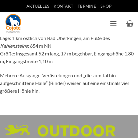
Zum
AKTUELLES
KONTAKT
TERMINE
SHOP
Inhalt
springen
Lage: 1 km östlich von Bad Überkingen, am Fuße des
Kahlensteins
; 654 m NN
Größe: insgesamt 52 m lang, 17 m begehbar, Eingangshöhe 1,80
m, Eingangsbreite 1,10 m
Mehrere Ausgänge, Verästelungen und „die zum Tal hin
aufgeschnittene Halle“ (Binder) weisen auf eine einstmals viel
größere Höhle hin.