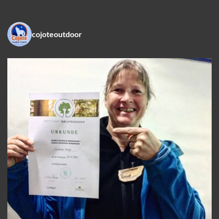
cojoteoutdoor