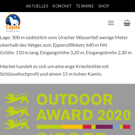
Zum
AKTUELLES
KONTAKT
TERMINE
SHOP
Inhalt
springen
Lage: 300 m südöstlich vom
Uracher Wasserfall
, wenige Meter
oberhalb des Weges zum
Eppenzillfelsen
; 640 m NN
Größe: 110 m lang, Eingangshöhe 3,20 m, Eingangsbreite 2,30 m
Hierbei handelt es sich um eine enge Kriechhöhle mit
Schlüssellochprofil und einem 15 m hohen Kamin.