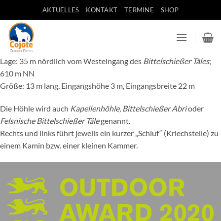
Zum
AKTUELLES
KONTAKT
TERMINE
SHOP
Inhalt
springen
Lage: 35 m nördlich vom Westeingang des
Bittelschießer Täles
;
610 m NN
Größe: 13 m lang, Eingangshöhe 3 m, Eingangsbreite 22 m
Die Höhle wird auch
Kapellenhöhle, Bittelschießer Abri
oder
Felsnische Bittelschießer Täle
genannt.
Rechts und links führt jeweils ein kurzer „Schluf“ (Kriechstelle) zu
einem Kamin bzw. einer kleinen Kammer.