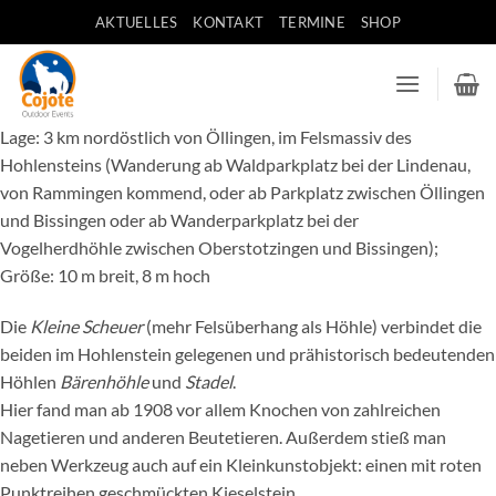
Zum
AKTUELLES
KONTAKT
TERMINE
SHOP
Inhalt
springen
Lage: 3 km nordöstlich von Öllingen, im Felsmassiv des
Hohlensteins (Wanderung ab Waldparkplatz bei der Lindenau,
von Rammingen kommend, oder ab Parkplatz zwischen Öllingen
und Bissingen oder ab Wanderparkplatz bei der
Vogelherdhöhle zwischen Oberstotzingen und Bissingen);
Größe: 10 m breit, 8 m hoch
Die
Kleine Scheuer
(mehr Felsüberhang als Höhle) verbindet die
beiden im Hohlenstein gelegenen und prähistorisch bedeutenden
Höhlen
Bärenhöhle
und
Stadel
.
Hier fand man ab 1908 vor allem Knochen von zahlreichen
Nagetieren und anderen Beutetieren. Außerdem stieß man
neben Werkzeug auch auf ein Kleinkunstobjekt: einen mit roten
Punktreihen geschmückten Kieselstein.