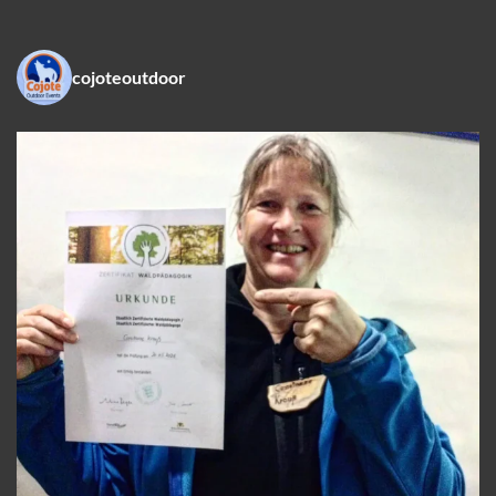
cojoteoutdoor