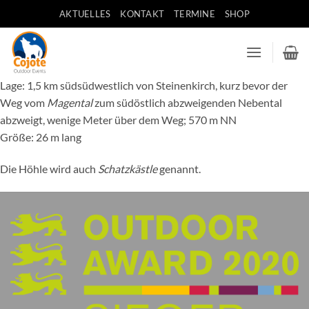
Zum
AKTUELLES
KONTAKT
TERMINE
SHOP
Inhalt
springen
Lage: 1,5 km südsüdwestlich von Steinenkirch, kurz bevor der
Weg vom
Magental
zum südöstlich abzweigenden Nebental
abzweigt, wenige Meter über dem Weg; 570 m NN
Größe: 26 m lang
Die Höhle wird auch
Schatzkästle
genannt.