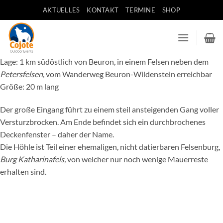
Zum
AKTUELLES
KONTAKT
TERMINE
SHOP
Inhalt
springen
Lage: 1 km südöstlich von Beuron, in einem Felsen neben dem
Petersfelsen
, vom Wanderweg Beuron-Wildenstein erreichbar
Größe: 20 m lang
Der große Eingang führt zu einem steil ansteigenden Gang voller
Versturzbrocken. Am Ende befindet sich ein durchbrochenes
Deckenfenster – daher der Name.
Die Höhle ist Teil einer ehemaligen, nicht datierbaren Felsenburg,
Burg Katharinafels,
von welcher nur noch wenige Mauerreste
erhalten sind.