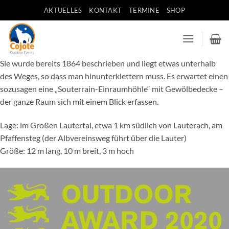
Zum
AKTUELLES
KONTAKT
TERMINE
SHOP
Inhalt
springen
Sie wurde bereits 1864 beschrieben und liegt etwas unterhalb
des Weges, so dass man hinunterklettern muss. Es erwartet einen
sozusagen eine „Souterrain-Einraumhöhle“ mit Gewölbedecke –
der ganze Raum sich mit einem Blick erfassen.
Lage: im Großen Lautertal, etwa 1 km südlich von Lauterach, am
Pfaffensteg (der Albvereinsweg führt über die Lauter)
Größe: 12 m lang, 10 m breit, 3 m hoch