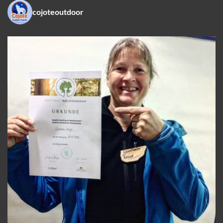
cojoteoutdoor