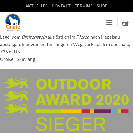
Zum
AKTUELLES
KONTAKT
TERMINE
SHOP
Inhalt
springen
Lage: vom
Breitenstein
aus östlich im
Pferch
nach Hepsisau
absteigen, hier vom ersten längeren Wegstück aus 6 m oberhalb;
735 m NN
Größe: 16 m lang