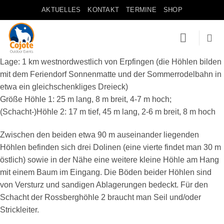
Zum
AKTUELLES
KONTAKT
TERMINE
SHOP
Inhalt
springen
Lage: 1 km westnordwestlich von Erpfingen (die Höhlen bilden
mit dem Feriendorf Sonnenmatte und der Sommerrodelbahn in
etwa ein gleichschenkliges Dreieck)
Größe Höhle 1: 25 m lang, 8 m breit, 4-7 m hoch;
(Schacht-)Höhle 2: 17 m tief, 45 m lang, 2-6 m breit, 8 m hoch
Zwischen den beiden etwa 90 m auseinander liegenden
Höhlen befinden sich drei Dolinen (eine vierte findet man 30 m
östlich) sowie in der Nähe eine weitere kleine Höhle am Hang
mit einem Baum im Eingang. Die Böden beider Höhlen sind
von Versturz und sandigen Ablagerungen bedeckt. Für den
Schacht der Rossberghöhle 2 braucht man Seil und/oder
Strickleiter.