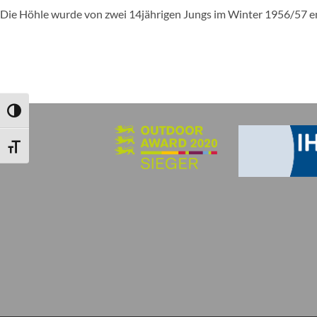
Die Höhle wurde von zwei 14jährigen Jungs im Winter 1956/57 e
UMSCHALTEN AUF HOHE KONTRASTE
SCHRIFT VERGRÖSSERN