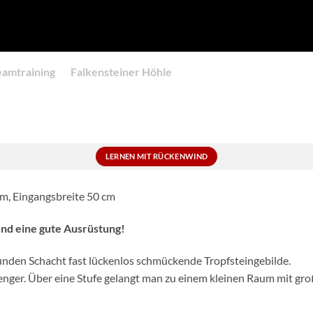
eamtraining
Falkensteiner Höhle
LERNEN MIT RÜCKENWIND
 m, Eingangsbreite 50 cm
nd eine gute Ausrüstung!
unden Schacht fast lückenlos schmückende Tropfsteingebilde.
 enger. Über eine Stufe gelangt man zu einem kleinen Raum mit g