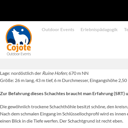
Zum
Inhalt
springen
Outdoor Events
Erlebnispädagogik
T
Lage: nordöstlich der
Ruine Hofen;
670 m NN
Größe: 26 m lang, 43 m tief, 6 m Durchmesser, Eingangshöhe 2,50
Zur Befahrung dieses Schachtes braucht man Erfahrung (SRT) u
Die gewöhnlich trockene Schachthöhle besitzt schöne, den kreisr
Nach dem schmalen Eingang im Schlüssellochprofil wird es innen
einen Blick in die Tiefe werfen. Der Schachtgrund ist recht eben.