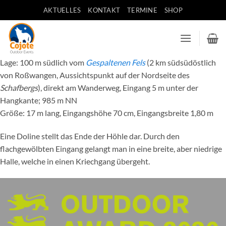
Zum
AKTUELLES
KONTAKT
TERMINE
SHOP
Inhalt
springen
Lage: 100 m südlich vom
Gespaltenen Fels
(2 km südsüdöstlich
von Roßwangen, Aussichtspunkt auf der Nordseite des
Schafbergs
), direkt am Wanderweg, Eingang 5 m unter der
Hangkante; 985 m NN
Größe: 17 m lang, Eingangshöhe 70 cm, Eingangsbreite 1,80 m
Eine Doline stellt das Ende der Höhle dar. Durch den
flachgewölbten Eingang gelangt man in eine breite, aber niedrige
Halle, welche in einen Kriechgang übergeht.