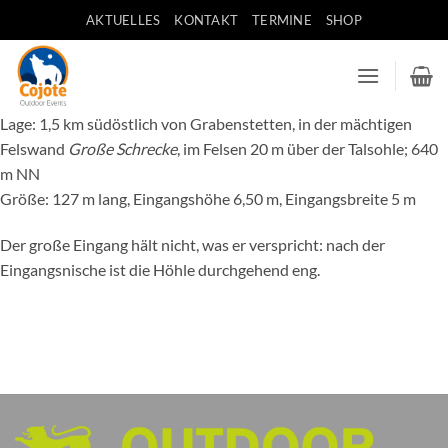
Zum
AKTUELLES
KONTAKT
TERMINE
SHOP
Inhalt
springen
Lage: 1,5 km südöstlich von Grabenstetten, in der mächtigen
Felswand
Große Schrecke
, im Felsen 20 m über der Talsohle; 640
m NN
Größe: 127 m lang, Eingangshöhe 6,50 m, Eingangsbreite 5 m
Der große Eingang hält nicht, was er verspricht: nach der
Eingangsnische ist die Höhle durchgehend eng.