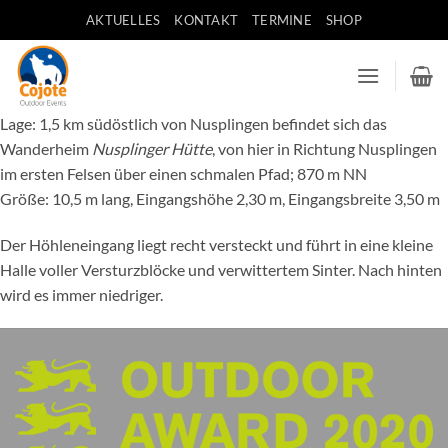
Zum
AKTUELLES
KONTAKT
TERMINE
SHOP
Inhalt
springen
Lage: 1,5 km südöstlich von Nusplingen befindet sich das
Wanderheim
Nusplinger Hütte
, von hier in Richtung Nusplingen
im ersten Felsen über einen schmalen Pfad; 870 m NN
Größe: 10,5 m lang, Eingangshöhe 2,30 m, Eingangsbreite 3,50 m
Der Höhleneingang liegt recht versteckt und führt in eine kleine
Halle voller Versturzblöcke und verwittertem Sinter. Nach hinten
wird es immer niedriger.