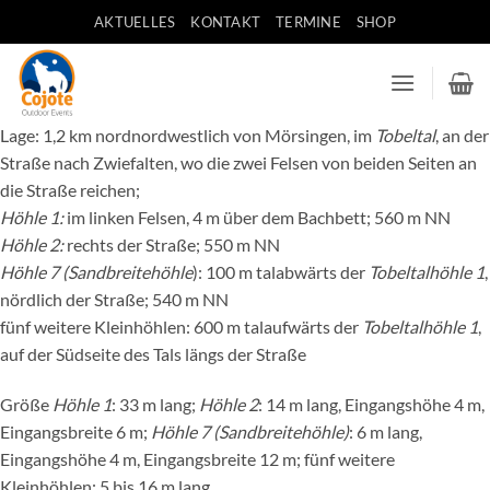
Zum
AKTUELLES
KONTAKT
TERMINE
SHOP
Inhalt
springen
Lage: 1,2 km nordnordwestlich von Mörsingen, im
Tobeltal
, an der
Straße nach Zwiefalten, wo die zwei Felsen von beiden Seiten an
die Straße reichen;
Höhle 1:
im linken Felsen, 4 m über dem Bachbett; 560 m NN
Höhle 2:
rechts der Straße; 550 m NN
Höhle 7 (Sandbreitehöhle
): 100 m talabwärts der
Tobeltalhöhle 1
,
nördlich der Straße; 540 m NN
fünf weitere Kleinhöhlen: 600 m talaufwärts der
Tobeltalhöhle 1
,
auf der Südseite des Tals längs der Straße
Größe
Höhle 1
: 33 m lang;
Höhle 2
: 14 m lang, Eingangshöhe 4 m,
Eingangsbreite 6 m;
Höhle 7 (Sandbreitehöhle)
: 6 m lang,
Eingangshöhe 4 m, Eingangsbreite 12 m; fünf weitere
Kleinhöhlen: 5 bis 16 m lang