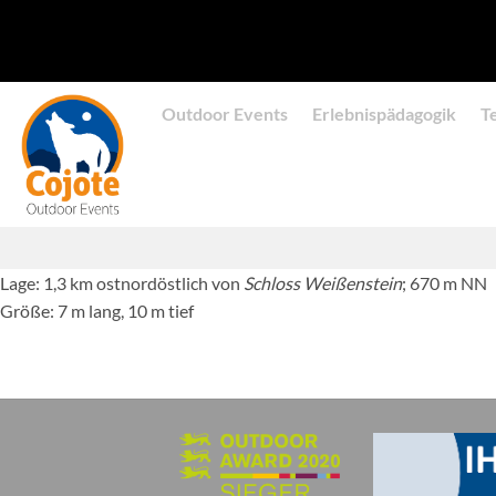
Zum
Inhalt
springen
Outdoor Events
Erlebnispädagogik
T
Lage: 1,3 km ostnordöstlich von
Schloss Weißenstein
; 670 m NN
Größe: 7 m lang, 10 m tief