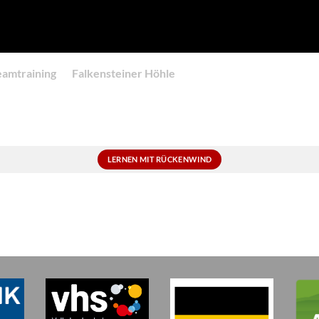
eamtraining
Falkensteiner Höhle
LERNEN MIT RÜCKENWIND