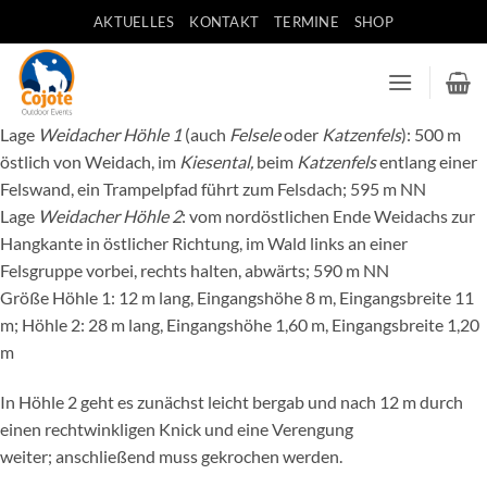
Zum
AKTUELLES
KONTAKT
TERMINE
SHOP
Inhalt
springen
Lage
Weidacher Höhle 1
(auch
Felsele
oder
Katzenfels
): 500 m
östlich von Weidach, im
Kiesental,
beim
Katzenfels
entlang einer
Felswand, ein Trampelpfad führt zum Felsdach; 595 m NN
Lage
Weidacher Höhle 2
: vom nordöstlichen Ende Weidachs zur
Hangkante in östlicher Richtung, im Wald links an einer
Felsgruppe vorbei, rechts halten, abwärts; 590 m NN
Größe Höhle 1: 12 m lang, Eingangshöhe 8 m, Eingangsbreite 11
m; Höhle 2: 28 m lang, Eingangshöhe 1,60 m, Eingangsbreite 1,20
m
In Höhle 2 geht es zunächst leicht bergab und nach 12 m durch
einen rechtwinkligen Knick und eine Verengung
weiter; anschließend muss gekrochen werden.