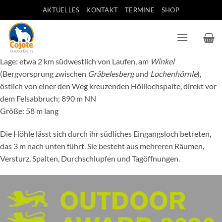
Zum
AKTUELLES
KONTAKT
TERMINE
SHOP
Inhalt
springen
Lage: etwa 2 km südwestlich von Laufen, am
Winkel
(Bergvorsprung zwischen
Gräbelesberg
und
Lochenhörnle
),
östlich von einer den Weg kreuzenden Hölllochspalte, direkt vor
dem Felsabbruch; 890 m NN
Größe: 58 m lang
Die Höhle lässt sich durch ihr südliches Eingangsloch betreten,
das 3 m nach unten führt. Sie besteht aus mehreren Räumen,
Versturz, Spalten, Durchschlupfen und Tagöffnungen.