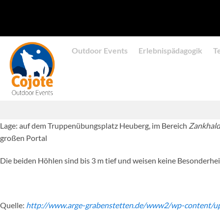
Zum
Inhalt
springen
Outdoor Events
Erlebnispädagogik
T
Lage: auf dem Truppenübungsplatz Heuberg, im Bereich
Zankhald
großen Portal
Die beiden Höhlen sind bis 3 m tief und weisen keine Besonderhei
Quelle:
http://www.arge-grabenstetten.de/www2/wp-content/u