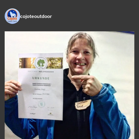
cojoteoutdoor