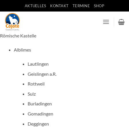
Zum
AKTUELLES
KONTAKT
TERMINE
SHOP
Inhalt
springen
Römische Kastelle
Alblimes
Lautlingen
Geislingen a.R.
Rottweil
Sulz
Burladingen
Gomadingen
Deggingen